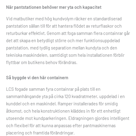
När pantstationen behöver mer yta och kapacitet
Vid matbutiker med hög kundvolym räcker en standardiserad
pantstation sällan till för att hantera flödet av returflaskor och
returburkar effektivt. Genom att foga samman flera containrar går
det att skapa en betydligt större och mer funktionsuppdelad
pantstation, med tydlig separation mellan kundyta och den
tekniska maskindelen, samtidigt som hela installationen förblir
flyttbar om butikens behov förändras.
Så byggde vi den här containern
LCS fogade samman fyra containrar på plats till en
sammanhängande yta på cirka 120 kvadratmeter, uppdelad i en
kunddel och en maskindel. Ramper installerades för smidig
åtkomst, och hela konstruktionen kläddes in för ett enhetligt
utseende mot kundparkeringen. Eldragningen gjordes intelligent
och flexibel för att kunna anpassas efter pantmaskinernas
placering och framtida förändringar.