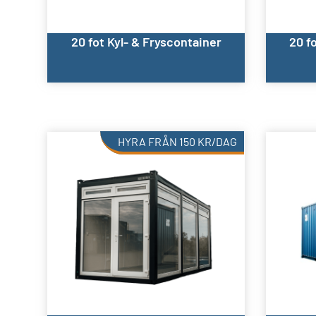
20 fot Kyl- & Fryscontainer
20 f
HYRA FRÅN
150
KR
/DAG