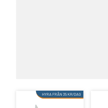
HYRA FRÅN
35
KR
/DAG