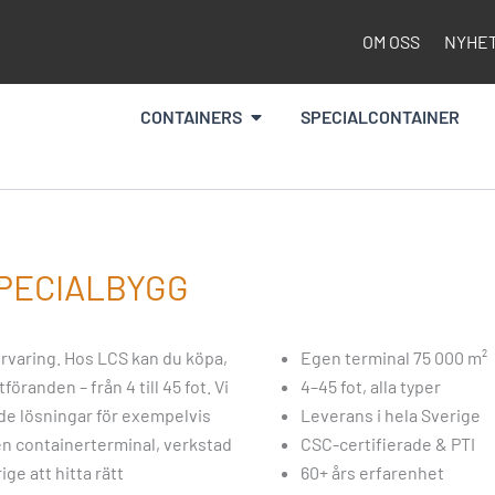
OM OSS
NYHE
Öppna Containers
CONTAINERS
SPECIALCONTAINER
SPECIALBYGG
örvaring. Hos LCS kan du köpa,
Egen terminal 75 000 m²
öranden – från 4 till 45 fot. Vi
4–45 fot, alla typer
de lösningar för exempelvis
Leverans i hela Sverige
en containerterminal, verkstad
CSC-certifierade & PTI
ige att hitta rätt
60+ års erfarenhet