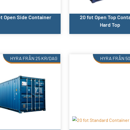
ot Open Side Container
20 fot Open Top Cont
Hard Top
HYRA FRÅN
25
KR
/DAG
HYRA FRÅN
5