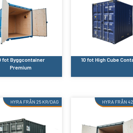
0 fot Byggcontainer
10 fot High Cube Cont
Premium
HYRA FRÅN
25
KR
/DAG
HYRA FRÅN
4