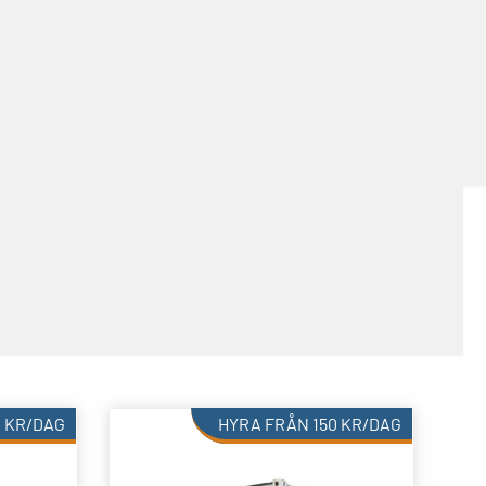
0
KR
/DAG
HYRA FRÅN
150
KR
/DAG