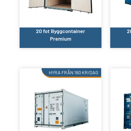
20 fot Byggcontainer
2
Premium
HYRA FRÅN
160
KR
/DAG