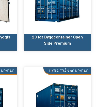
Byggis
20 fot Byggcontainer Open
Side Premium
5
KR
/DAG
HYRA FRÅN
40
KR
/DAG