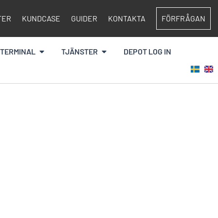
TER
KUNDCASE
GUIDER
KONTAKTA
FÖRFRÅGAN
Öppna Terminal
Öppna Tjänster
TERMINAL
TJÄNSTER
DEPOT LOG IN