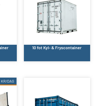
ainer
10 fot Kyl- & Fryscontainer
2
KR
/DAG