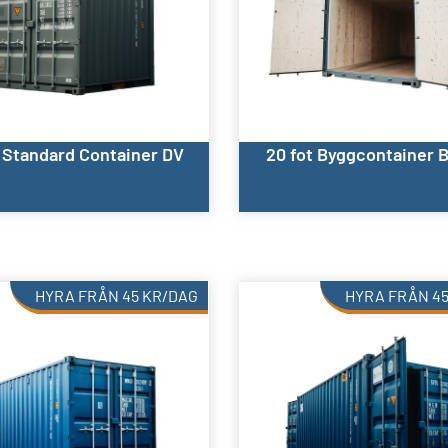
t Standard Container DV
20 fot Byggcontainer 
HYRA FRÅN
45
KR
/DAG
HYRA FRÅN
4