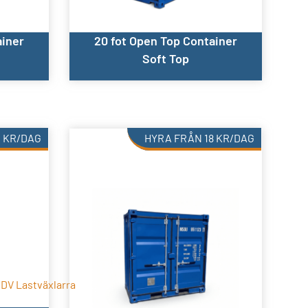
ainer
20 fot Open Top Container
Soft Top
0
KR
/DAG
HYRA FRÅN
18
KR
/DAG