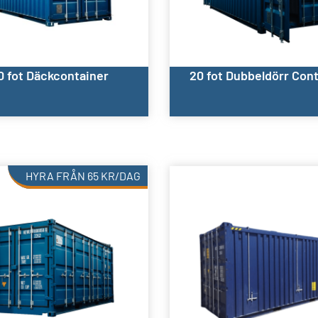
0 fot Däckcontainer
20 fot Dubbeldörr Con
HYRA FRÅN
65
KR
/DAG