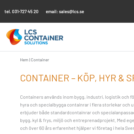
Hoppa
till
tel.
031-727 45 20
email:
sales@lcs.se
innehåll
Hem
|
Container
CONTAINER – KÖP, HYR & 
Containers används inom bygg, industri, logistik och f
hyra och specialbygga containrar i flera storlekar och utf
erbjuder både standardcontainrar och specialanpassa
bygg, kyl & frys, miljö och entreprenadprojekt. Med eg
och över 60 års erfarenhet hjälper vi företag i hela Sver