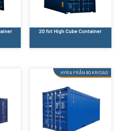
tainer
20 fot High Cube Container
HYRA FRÅN
80
KR
/DAG