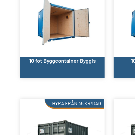
10 fot Byggcontainer Byggis
1
HYRA FRÅN
45
KR
/DAG