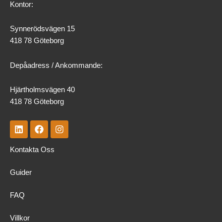
Kontor:
Synnerödsvägen 15
418 78 Göteborg
Depåadress / Ankommande:
Hjärtholmsvägen 40
418 78 Göteborg
L
F
I
i
a
n
n
c
s
Kontakta Oss
k
e
t
e
b
a
d
o
g
Guider
i
o
r
n
k
a
m
FAQ
Villkor