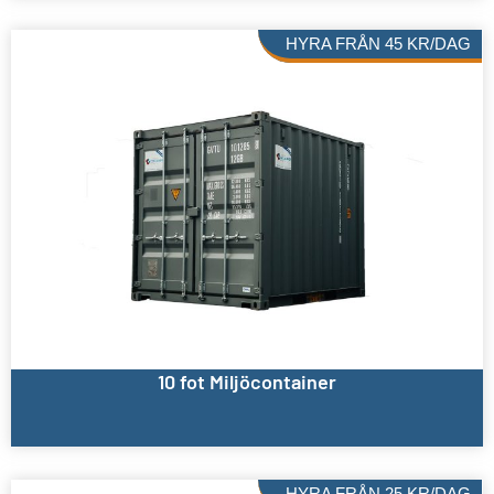
HYRA FRÅN
45
KR
/DAG
10 fot Miljöcontainer
HYRA FRÅN
25
KR
/DAG