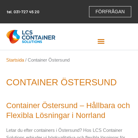
Hoppa
till
tel.
031-727 45 20
FÖRFRÅGAN
innehåll
Startsida
/ Container Östersund
CONTAINER ÖSTERSUND
Container Östersund – Hållbara och
Flexibla Lösningar i Norrland
Letar du efter containers i Östersund? Hos LCS Container
Solutions erbjuder vi högkvalitativa och flexibla lösningar för