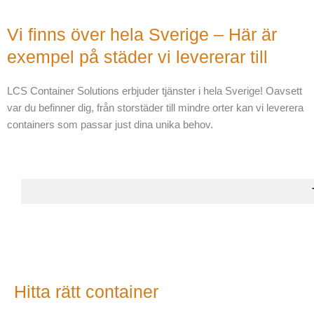
Vi finns över hela Sverige – Här är
exempel på städer vi levererar till
LCS Container Solutions erbjuder tjänster i hela Sverige! Oavsett
var du befinner dig, från storstäder till mindre orter kan vi leverera
containers som passar just dina unika behov.
GÖTEBORG
STOCKHOLM
MALMÖ
KUNGSBACKA
KUNGÄLV
BORÅS
SKÖVDE
VARBERG
FALKENBERG
HALMSTAD
JÖNKÖPING
HELSINGBORG
LINKÖPING
ÖREBRO
KARLSTAD
VÄSTERÅS
UDDEVALLA
TROLLHÄTTAN
UPPSALA
NORRKÖPING
LULEÅ
GÄVLE
ALINGSÅS
VÄXJÖ
SÖDERTÄLJE
ESKILSTUNA
KALMAR
LUND
SUNDSVA
UMEÅ
ÖSTER
KIR
KA
B
Hitta rätt container