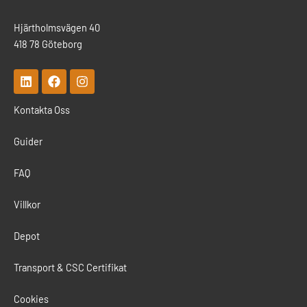
Hjärtholmsvägen 40
418 78 Göteborg
L
F
I
i
a
n
n
c
s
Kontakta Oss
k
e
t
e
b
a
d
o
g
Guider
i
o
r
n
k
a
m
FAQ
Villkor
Depot
Transport & CSC Certifikat
Cookies