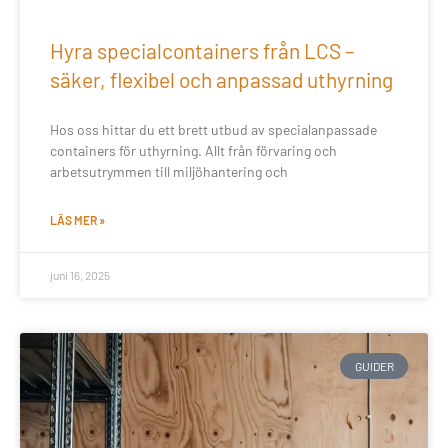
Hyra specialcontainers från LCS –
säker, flexibel och anpassad uthyrning
Hos oss hittar du ett brett utbud av specialanpassade
containers för uthyrning. Allt från förvaring och
arbetsutrymmen till miljöhantering och
LÄS MER »
juni 16, 2025
GUIDER