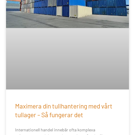
Maximera din tullhantering med vårt
tullager – Så fungerar det
Internationell handel innebär ofta komplexa