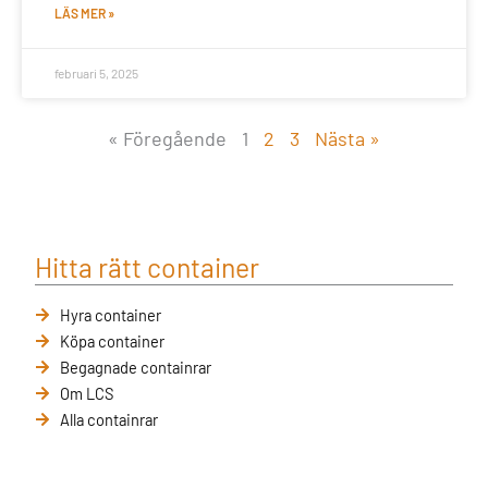
LÄS MER »
februari 5, 2025
« Föregående
1
2
3
Nästa »
Hitta rätt container
Hyra container
Köpa container
Begagnade containrar
Om LCS
Alla containrar