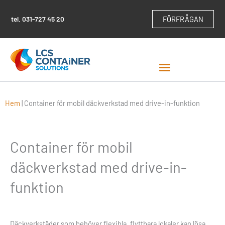
Hoppa
till
tel.
031-727 45 20
FÖRFRÅGAN
innehåll
Hem
|
Container för mobil däckverkstad med drive-in-funktion
Container för mobil
däckverkstad med drive-in-
funktion
Däckverkstäder som behöver flexibla, flyttbara lokaler kan lösa