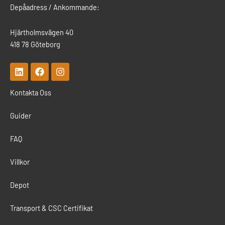
Depåadress / Ankommande:
Hjärtholmsvägen 40
418 78 Göteborg
L
F
I
i
a
n
n
c
s
Kontakta Oss
k
e
t
e
b
a
d
o
g
Guider
i
o
r
n
k
a
m
FAQ
Villkor
Depot
Transport & CSC Certifikat