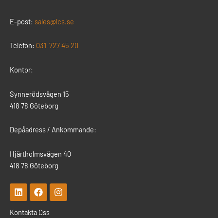
E-post:
sales@lcs.se
Telefon:
031-727 45 20
Kontor:
Synnerödsvägen 15
418 78 Göteborg
Depåadress / Ankommande:
Hjärtholmsvägen 40
418 78 Göteborg
L
F
I
i
a
n
n
c
s
Kontakta Oss
k
e
t