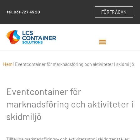
Hoppa
till
tel.
031-727 45 20
FÖRFRÅGAN
innehåll
Hem
|
Eventcontainer för marknadsföring och aktiviteter i skidmiljö
Eventcontainer för
marknadsföring och aktiviteter i
skidmiljö
Tillfälliga marknadsförings- och aktivitetsytor i skidorter ställer