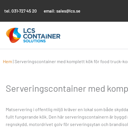
Hoppa
till
tel.
031-727 45 20
email:
sales@lcs.se
innehåll
Hem
|
Serveringscontainer med komplett kök för food truck-k
Serveringscontainer med kompl
Matservering i offentlig miljö kräver en lokal som både skyd
fullt fungerande kök. Den här serveringscontainern är byggd
regnskydd, motordrivet golv för serveringsytan och brandisol