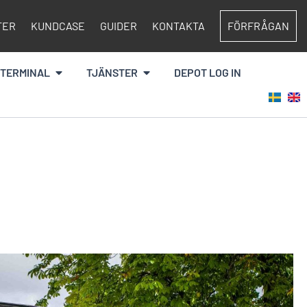
TER
KUNDCASE
GUIDER
KONTAKTA
FÖRFRÅGAN
Öppna Terminal
Öppna Tjänster
TERMINAL
TJÄNSTER
DEPOT LOG IN