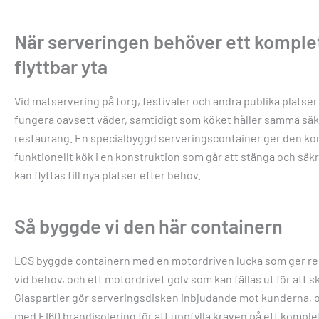
När serveringen behöver ett komplet
flyttbar yta
Vid matservering på torg, festivaler och andra publika plat
fungera oavsett väder, samtidigt som köket håller samma sä
restaurang. En specialbyggd serveringscontainer ger den kom
funktionellt kök i en konstruktion som går att stänga och säk
kan flyttas till nya platser efter behov.
Så byggde vi den här containern
LCS byggde containern med en motordriven lucka som ger re
vid behov, och ett motordrivet golv som kan fällas ut för att s
Glaspartier gör serveringsdisken inbjudande mot kunderna, 
med EI60 brandisolering för att uppfylla kraven på ett komple