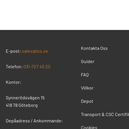
Kontakta Oss
E-post:
sales@lcs.se
Guider
Telefon:
031-727 45 20
FAQ
Kontor:
Villkor
Synnerödsvägen 15
Depot
418 78 Göteborg
Transport & CSC Certifi
Depåadress / Ankommande:
Cookies