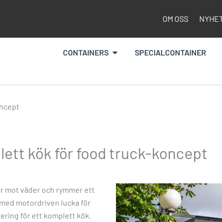
OM OSS
NYHE
Öppna Containers
CONTAINERS
SPECIALCONTAINER
oncept
ett kök för food truck-koncept
dar mot väder och rymmer ett
 med motordriven lucka för
ering för ett komplett kök.