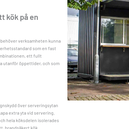
t kök på en
ser behöver verksamheten kunna
kerhetsstandard som en fast
binationen, ett fullt
ra utanför öppettider, och som
gnskydd över serveringsytan
kapa extra yta vid servering.
och hela köksdelen isolerades
tt, brandsäkert kök.