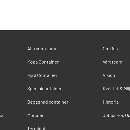
Alla containrar
Om Oss
Köpa Container
Vårt team
Hyra Container
Vision
Specialcontainer
Kvalitet & Mil
Begagnad container
Historia
kat
Moduler
Jobba Hos O
Terminal