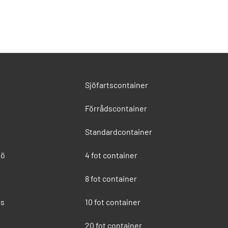
Sjöfartscontainer
Förrådscontainer
Standardcontainer
jö
4 fot container
8 fot container
ss
10 fot container
20 fot container