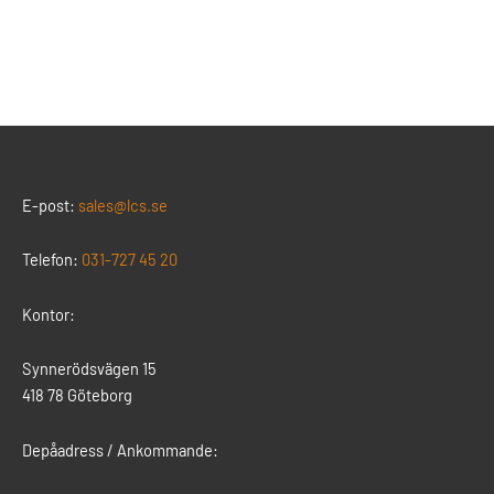
E-post:
sales@lcs.se
Telefon:
031-727 45 20
Kontor:
Synnerödsvägen 15
418 78 Göteborg
Depåadress / Ankommande: