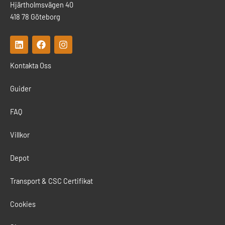
Hjärtholmsvägen 40
418 78 Göteborg
L
F
I
i
a
n
n
c
s
Kontakta Oss
k
e
t
e
b
a
d
o
g
Guider
i
o
r
n
k
a
m
FAQ
Villkor
Depot
Transport & CSC Certifikat
Cookies