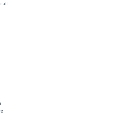
 att
h
re