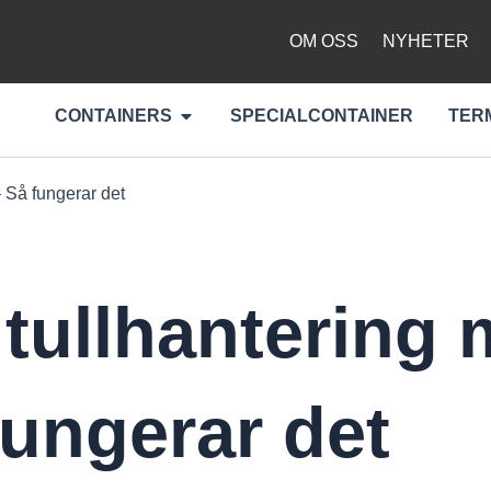
OM OSS
NYHETER
Öppna Containers
CONTAINERS
SPECIALCONTAINER
TER
– Så fungerar det
tullhantering 
fungerar det