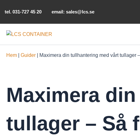
Hoppa
till
tel.
031-727 45 20
email:
sales@lcs.se
innehåll
Hem
|
Guider
|
Maximera din tullhantering med vårt tullager 
Maximera din 
tullager – Så 