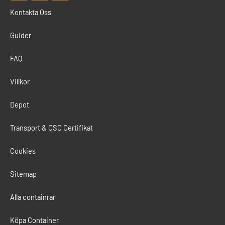
n
c
s
Kontakta Oss
k
e
t
e
b
a
d
o
g
Guider
i
o
r
n
k
a
m
FAQ
Villkor
Depot
Transport & CSC Certifikat
Cookies
Sitemap
Alla containrar
Köpa Container