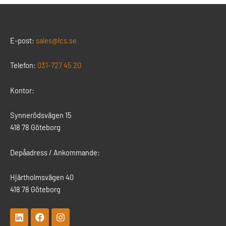
E-post:
sales@lcs.se
Telefon:
031-727 45 20
Kontor:
Synnerödsvägen 15
418 78 Göteborg
Depåadress / Ankommande:
Hjärtholmsvägen 40
418 78 Göteborg
L
F
I
i
a
n