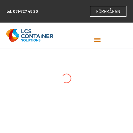
Hoppa
till
tel.
031-727 45 20
FÖRFRÅGAN
innehåll