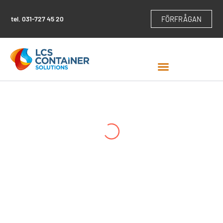
Hoppa
till
tel.
031-727 45 20
FÖRFRÅGAN
innehåll