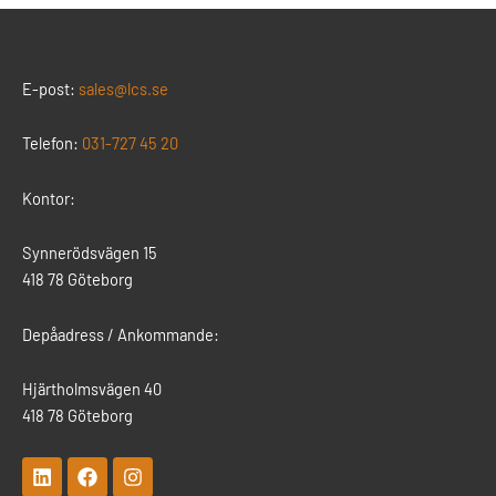
E-post:
sales@lcs.se
Telefon:
031-727 45 20
Kontor:
Synnerödsvägen 15
418 78 Göteborg
Depåadress / Ankommande:
Hjärtholmsvägen 40
418 78 Göteborg
L
F
I
i
a
n