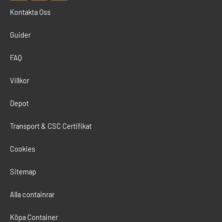
n
c
s
Kontakta Oss
k
e
t
e
b
a
d
o
g
Guider
i
o
r
n
k
a
m
FAQ
Villkor
Depot
Transport & CSC Certifikat
Cookies
Sitemap
Alla containrar
Köpa Container