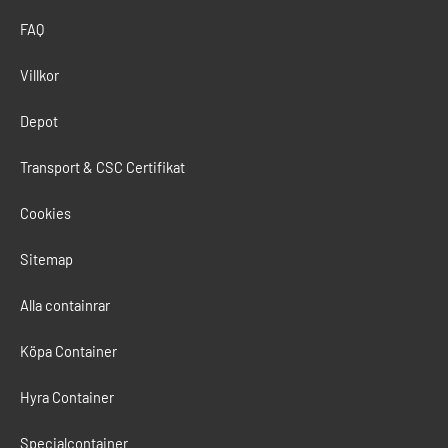
n
k
a
m
FAQ
Villkor
Depot
Transport & CSC Certifikat
Cookies
Sitemap
Alla containrar
Köpa Container
Hyra Container
Specialcontainer