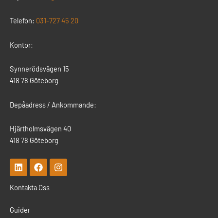
Telefon:
031-727 45 20
Kontor:
Synnerödsvägen 15
418 78 Göteborg
Depåadress / Ankommande:
Hjärtholmsvägen 40
418 78 Göteborg
L
F
I
i
a
n
n
c
s
Kontakta Oss
k
e
t
e
b
a
d
o
g
Guider
i
o
r