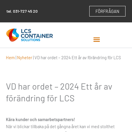
Hoppa
till
tel.
031-727 45 20
FÖRFRÅGAN
innehåll
Hem
|
Nyheter
|
VD har ordet – 2024 Ett år av förändring för LCS
VD har ordet – 2024 Ett år av
förändring för LCS
Kära kunder och samarbetspartners!
När vi blickar tillbaka på det gångna året kan vi med stolthet