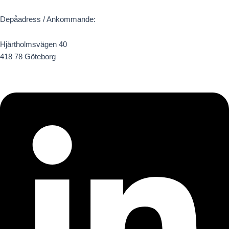
Depåadress / Ankommande:
Hjärtholmsvägen 40
418 78 Göteborg
Linkedin
Facebook
Instagram