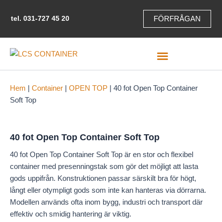
Hoppa
till
tel.
031-727 45 20
FÖRFRÅGAN
innehåll
Hem
|
Container
|
OPEN TOP
|
40 fot Open Top Container
Soft Top
40 fot Open Top Container Soft Top
40 fot Open Top Container Soft Top är en stor och flexibel
container med presenningstak som gör det möjligt att lasta
gods uppifrån. Konstruktionen passar särskilt bra för högt,
långt eller otympligt gods som inte kan hanteras via dörrarna.
Modellen används ofta inom bygg, industri och transport där
effektiv och smidig hantering är viktig.