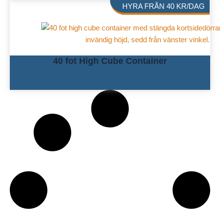
HYRA FRÅN
40
KR
/DAG
40 fot High Cube Container