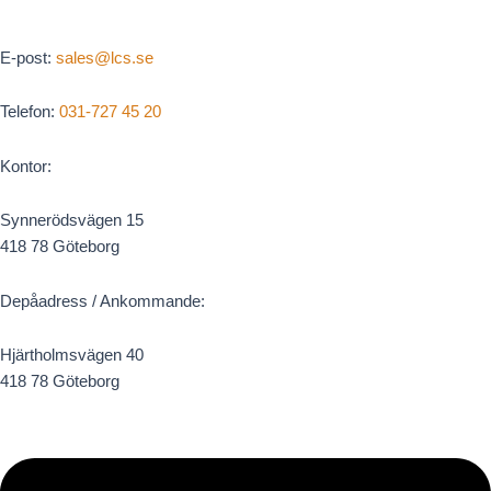
E-post:
sales@lcs.se
Telefon:
031-727 45 20
Kontor:
Synnerödsvägen 15
418 78 Göteborg
Depåadress / Ankommande:
Hjärtholmsvägen 40
418 78 Göteborg
Linkedin
Facebook
Instagram