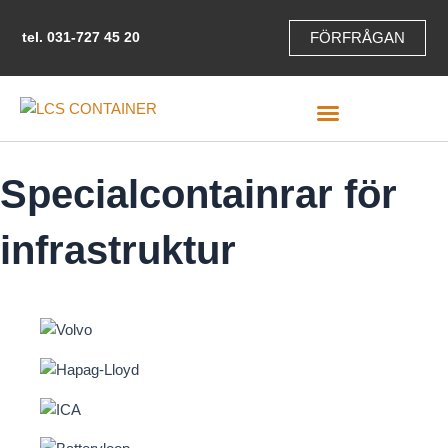
Hoppa
till
tel.
031-727 45 20
FÖRFRÅGAN
innehåll
Specialcontainrar för
infrastruktur